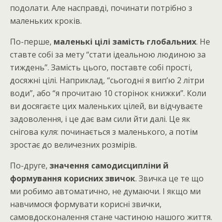
подолати. Але насправді, починати потрібно з
маленьких кроків.
По-перше,
маленькі цілі замість глобальних
. Не
ставте собі за мету “стати ідеальною людиною за
тиждень”. Замість цього, поставте собі прості,
досяжні цілі. Наприклад, “сьогодні я вип’ю 2 літри
води”, або “я прочитаю 10 сторінок книжки”. Коли
ви досягаєте цих маленьких цілей, ви відчуваєте
задоволення, і це дає вам сили йти далі. Це як
снігова куля: починається з маленького, а потім
зростає до величезних розмірів.
По-друге,
значення самодисципліни й
формування корисних звичок
. Звичка це те що
ми робимо автоматично, не думаючи. І якщо ми
навчимося формувати корисні звички,
самовдосконалення стане частиною нашого життя.