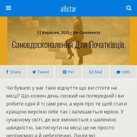
allstar
12 Вересня, 2025 • No Comments
Самовдосконалення Для Початківців.
Share
Tweet
Pin
Mail
SMS
Чи бувало у вас таке відчуття що ви стоїте на
місці? Що кожен день схожий на попередній і ви
робите одні й ті самі речі, а мрія про те щоб стати
кращою версією себе так і залишається мрією. У
сучасному світі, де все змінюється з шаленою
швидкістю, застигнути на місці це не просто
неприємно а й небезпечно. Люди які