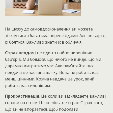
На шляху до самовдосконалення ви можете
зіткнутися з багатьма перешкодами. Але не варто
їх боятися. Важливо знати їх в обличчя.
Страх невдачі
це один з найпоширеніших
бар’єрів. Ми боїмося, що нічого не вийде, що ми
даремно витратимо час. Але пам’ятайте що
невдача це частина шляху. Вона не робить вас
менш цінними. Кожна невдача це урок, який
робить вас сильнішим.
Прокрастинація
. Це коли ви відкладаєте важливі
справи на потім. Це не лінь, це страх. Страх того,
що ви не впораєтеся. Щоб подолати